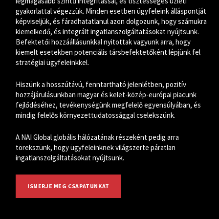
legmagasabb szintű integritással, és tisztességes üzleti
gyakorlattal végezzük. Minden esetben ügyfeleink álláspontját
képviseljük, és fáradhatatlanul azon dolgozunk, hogy számukra
kiemelkedő, és integrált ingatlanszolgáltatásokat nyújtsunk.
Befektetői hozzáállásunkkal nyitottak vagyunk arra, hogy
kiemelt esetekben potenciális társbefektetőként lépjünk fel
stratégiai ügyfeleinkkel.
Hiszünk a hosszútávú, fenntartható jelenlétben, pozitív
hozzájárulásunkban magyar és kelet-közép-európai piacunk
fejlődéséhez, tevékenységünk megfelelő egyensúlyában, és
mindig felelős környezettudatossággal cselekszünk.
A NAI Global globális hálózatának részeként pedig arra
törekszünk, hogy ügyfeleinknek világszerte páratlan
ingatlanszolgáltatásokat nyújtsunk.
ISMERJE MEG CSAPATUNKAT