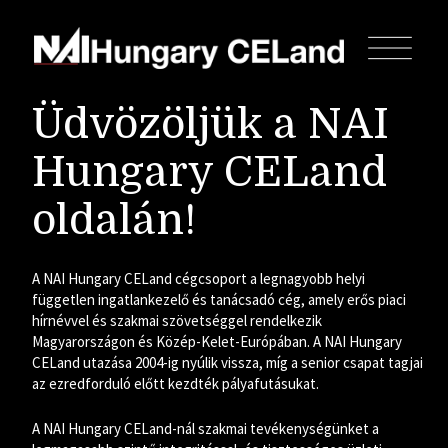
Üdvözöljük a NAI
Hungary CELand
oldalán!
A NAI Hungary CELand cégcsoport a legnagyobb helyi
független ingatlankezelő és tanácsadó cég, amely erős piaci
hírnévvel és szakmai szövetséggel rendelkezik
Magyarországon és Közép-Kelet-Európában. A NAI Hungary
CELand utazása 2004-ig nyúlik vissza, míg a senior csapat tagjai
az ezredforduló előtt kezdték pályafutásukat.
A NAI Hungary CELand-nál szakmai tevékenységünket a