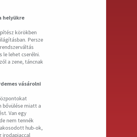
a helyükre
 építész körökben
ilágításban. Persze
 rendszerváltás
le lehet cserélni.
szól a zene, táncnak
rdemes vásárolni
 központokat
m bővülése miatt a
st. Van egy
 ide nem tennék
szakosodott hub-ok,
z irodapiaccal