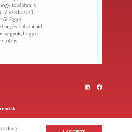
hogy továbbra is
, jó szerkezetű
hetőséggel
ban, és Galvani híd
tos vagyok, hogy a
e túlzás.
renciák
tracking
I ACCEPT