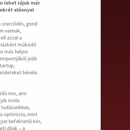
n lehet rájuk már
onkrét előnnyel
 a szerződés, gond
en vannak,
ll azzal a
zékházként működő
án más helyre
zempontjából jobb
tartup,
rületeket bérelni.
lői mix, ami
yik iroda
a tudásunkban,
a optimista, mint
yar befektetői kör,
ti díjak – a