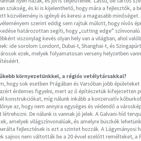
vannak ilyen házak, és jól is teljesítenek. Lassú, de tartós sz
an szükség, és ki is kijelenthető, hogy mára a fejlesztők, a b
tt közvélemény is igényli és keresi a magasabb minőséget
 véleményem szerint eddig sem rajtuk múlott, hogy nívós ép
lkedése határozottan segíti, hogy „cutting edge” színvonalú
bként viszonylag kevés olyan hely van a világban, ahol val
ek: ide sorolom Londont, Dubai-t, Shanghai-t, és Szingapúr
rosok ezek, melyek folyamatosan verseny helyzetben vann
ítéséért.
szűkebb környezetünkkel, a régiós vetélytársakkal?
m, hogy sok esetben Prágában és Varsóban jobb épületeket
azért érdemes figyelni, mert az ő építészetük kifejezetten p
l konstrukciókat, míg nálunk inkább a konzervatív kőburkol
előnye az, hogy nem annyira egységes és védendő a városkép
 létrehozni. De nálunk is vannak jó jelek. A Galvani-híd terv
tek, amelyek világszínvonalúak, és amelyre büszkék lehetün
rálta fejlesztések is ezt a szintet hozzák. A Lágymányosi 
ek sajnos nem váltották be a 20 évvel ezelőtt remélteket, a 