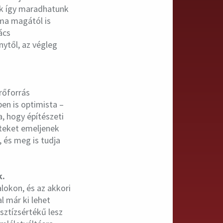
ak így maradhatunk
kma magától is
ács
ytől, az végleg
rőforrás
en is optimista –
a, hogy építészeti
eteket emeljenek
 és meg is tudja
k.
lokon, és az akkori
l már ki lehet
sztízsértékű lesz