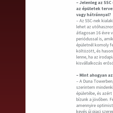
– Jelenleg az SSC
az épületek terve
vagy hátránnyal?
– Az SSC-nek kialak
lehet az utóhasznos
átlagosan 16 évre 
periódussal is, ami
épületnél komoly fe
költözött, és hason
lenne, ha az irodap
kisvállalkozás erő
– Mint ahogyan az
– A Duna Towerben,
szerintem mindenki
épületébe, és azér
bízunk a jövőben. F
amennyire optimist
kevés új piaci szer