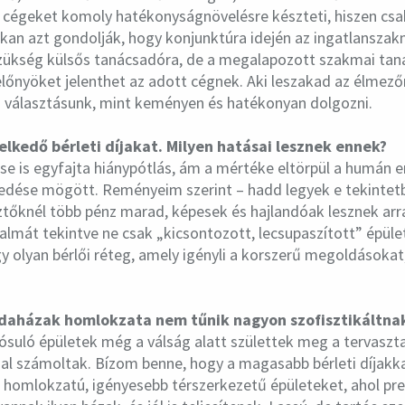
cégeket komoly hatékonyságnövelésre készteti, hiszen cs
kan azt gondolják, hogy konjunktúra idején az ingatlansza
szükség külsős tanácsadóra, de a megalapozott szakmai tan
lőnyöket jelenthet az adott cégnek. Aki leszakad az élmezőn
 választásunk, mint keményen és hatékonyan dolgozni.
elkedő bérleti díjakat. Milyen hatásai lesznek ennek?
se is egyfajta hiánypótlás, ám a mértéke eltörpül a humán e
dése mögött. Reményeim szerint – hadd legyek e tekintetb
sztőknél több pénz marad, képesek és hajlandóak lesznek arr
talmát tekintve ne csak „kicsontozott, lecsupaszított” épül
 olyan bérlői réteg, amely igényli a korszerű megoldásokat,
odaházak homlokzata nem tűnik nagyon szofisztikáltna
ósuló épületek még a válság alatt születtek meg a tervaszta
íjjal számoltak. Bízom benne, hogy a magasabb bérleti díjakka
 homlokzatú, igényesebb térszerkezetű épületeket, ahol pre