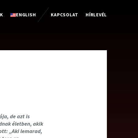
NK
ENGLISH
KAPCSOLAT
HÍRLEVÉL
ja, de azt is
dnak életben, akik
tt: „Aki lemarad,