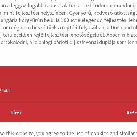
 van a leggazdagabb tapasztalatunk – azt tudom elmondani, 
, mint fejlesztési helyszínben. Gyönyörű, kedvező adottságú
Hungária körgyűrűn belül is 100 évre elegendő fejlesztési le
kkor még nem beszéltünk a reptéri folyosóban, a Duna partok
 területekben rejlő fejlesztési lehetőségekről. Abban is biz
 értékelődni, a jelenlegi bérleti díj-színvonal duplája sem lenn
Global
Hírek
Refe
Kapcsolat
se this website, you agree to the use of cookies and similar 