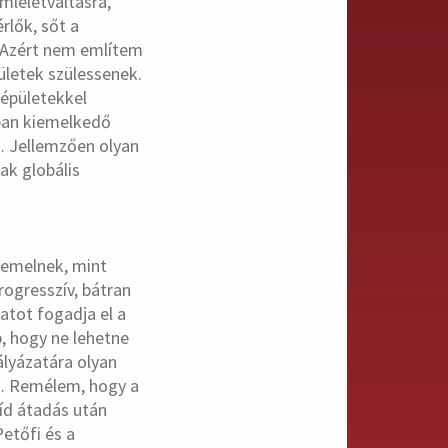
emléletváltásra,
érlők, sőt a
. Azért nem említem
ületek szülessenek.
 épületekkel
óban kiemelkedő
t. Jellemzően olyan
ak globális
 emelnek, mint
rogresszív, bátran
atot fogadja el a
, hogy ne lehetne
pályázatára olyan
k. Remélem, hogy a
híd átadás után
Petőfi és a