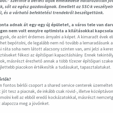
yből.” Szerinte a bérleti díjak emelkedése határozottan jót
 sőt az egész gazdaságnak. Emellett az SSC-k veszélyeir
ől, és a várható befektetési trendekről beszélgettünk.
onta adnak át egy-egy új épületet, a város tele van dar
en nem volt ennyire optimista a kilátásokkal kapcsol
agyok, de azért érdemes árnyalni a képet. A kimaradt évek 
lehet bepótolni, de legalább nem nő tovább a lemaradásunk a
 ráta soha nem látott alacsony szinten van, ami jelzi a keres
ztéseket fékezi az építőipari kapacitáshiány. Ennek tekintél
sok, másrészt érezhető annak a több tízezer építőipari szak
fejlettebb piacokon értékesítik a tudásukat, tapasztalatukat.
érlők?
n fontos bérlői csoport a shared service centerek üzemeltető
t jót tesz a piacnak, de inkább csak rövid-, illetve középtáv
zámolni kell az ebből eredő kockázatokkal, másrészt nemzet
z alapozza meg a jövőnket.