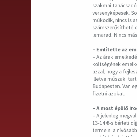
szakmai tanácsadó 
versenyképesek. So
működik, nincs is 
számszerűsíthető e
lemarad. Nincs más
– Említette az em
– Az árak emelkedé
költségének emelke
azzal, hogy a fejle
illetve műszaki tar
Budapesten. Van egy
fizetni azokat.
– A most épülő ir
– A jelenleg megval
13-14 €-s bérleti d
termelni a nívósabb