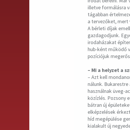
irodát bérelni. Már 
illetve formálásra v
tágabban értelmeze
a tervezőket, mert
A bérleti díjak eme
gazdagodjunk. Egyé
irodaházakat építen
hub-ként működő vá
pozíciójuk megerős
– Mi a helyzet a 
– Azt kell mondano
nálunk. Bukarestre 
használnak üveg-acé
közízlés. Pozsony 
bátran új épületeket
elképzelések érkez
híd megépülése gene
kialakult új negyed