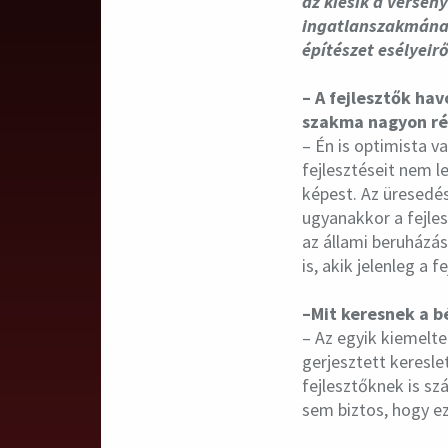
az kiesik a versen
ingatlanszakmának,
építészet esélyeir
– A fejlesztők hav
szakma nagyon rég
– Én is optimista v
fejlesztéseit nem 
képest. Az üresedési
ugyanakkor a fejles
az állami beruházá
is, akik jelenleg a 
–Mit keresnek a b
– Az egyik kiemelte
gerjesztett keresle
fejlesztőknek is s
sem biztos, hogy e