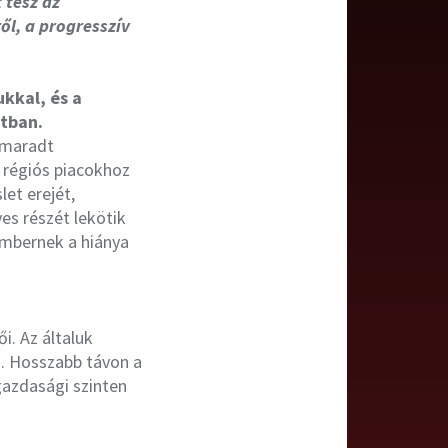
 tesz az
ől, a progresszív
ukkal, és a
atban.
elmaradt
 régiós piacokhoz
let erejét,
yes részét lekötik
embernek a hiánya
i. Az általuk
on. Hosszabb távon a
gazdasági szinten