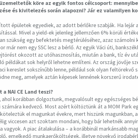
 üzemeltetők köre az egyik fontos célcsoport: mennyibe
zése és kivitelezés során alapozni? Jár ez valamilyen k
ított épületek egyediek, az adott bérlőkre szabják. Ha lejár
ítással. Mivel a yield-ek jelenleg jellemzően 6% körüli érték
van szükség egy befektetés megtérüléséhez, azaz számolni ke
kor már nem egy SSC lesz a bérlő. Az egyik Váci úti, banks
jtörést okozott az utóhasznosítás, miután a bank, tíz év ut
ló példákat sok helyről lehetne említeni. Az ország jövője s
iaci kereslet sokszínűbb lenne, például sok olyan feltörekvő s
södne meg, amelyek aztán képesek lennének korszerű irodate
t a NAI CE Land teszi?
 ahol korábban dolgoztunk, megvalósult egy egészséges bér
 számára kedvező. Most azért költöztünk át a MOM Park eg
t köteleztük el magunkat évekre, mert hiszünk magunkban, 
élig viccesen azt szoktam mondani, hogy bár lehetnék annyir
a vagyok. A piac átalakulása – a korábbinál markánsabb mag
eplő, emelkedő munkaerőköltségek, illetve növekvő irodabérle