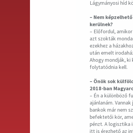
Lágymányosi híd kö
– Nem képzelhető 
kerülnek?
– Előfordul, amikor
azt szokták mondan
ezekhez a házakhoz
után emelt irodaház
Ahogy mondják, ki k
folytatódnia kell.
– Önök sok külföl
2018-ban Magyar
– Én a különböző f
ajánlanám. Vannak j
bankok már nem sz
befektetői kör, ame
pénzt. A logisztika
itt is érezhető az 