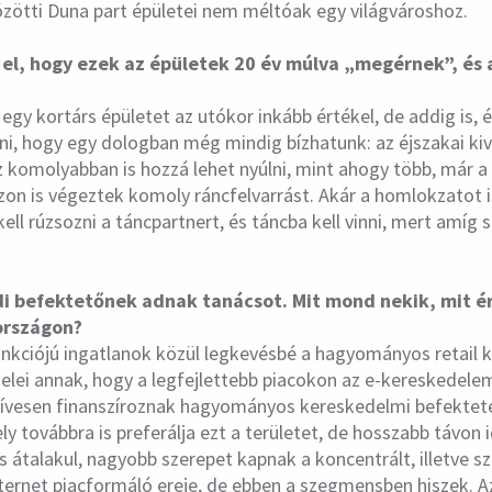
zötti Duna part épületei nem méltóak egy világvároshoz.
el, hogy ezek az épületek 20 év múlva „megérnek”, és 
 egy kortárs épületet az utókor inkább értékel, de addig is,
i, hogy egy dologban még mindig bízhatunk: az éjszakai kiv
 komolyabban is hozzá lehet nyúlni, mint ahogy több, már a
on is végeztek komoly ráncfelvarrást. Akár a homlokzatot is 
ell rúzsozni a táncpartnert, és táncba kell vinni, mert amíg 
di befektetőnek adnak tanácsot. Mit mond nekik, mit é
országon?
unkciójú ingatlanok közül legkevésbé a hagyományos retail
elei annak, hogy a legfejlettebb piacokon az e-kereskedele
ívesen finanszíroznak hagyományos kereskedelmi befekteté
ly továbbra is preferálja ezt a területet, de hosszabb távon
 is átalakul, nagyobb szerepet kapnak a koncentrált, illetve 
internet piacformáló ereje, de ebben a szegmensben hiszek. A