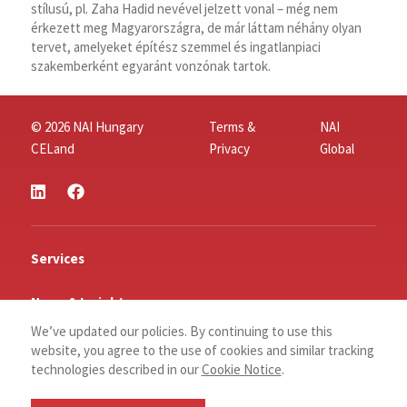
stílusú, pl. Zaha Hadid nevével jelzett vonal – még nem
érkezett meg Magyarországra, de már láttam néhány olyan
tervet, amelyeket építész szemmel és ingatlanpiaci
szakemberként egyaránt vonzónak tartok.
© 2026 NAI Hungary
Terms &
NAI
CELand
Privacy
Global
Services
News & Insights
We’ve updated our policies. By continuing to use this
References
website, you agree to the use of cookies and similar tracking
technologies described in our
Cookie Notice
.
About Us