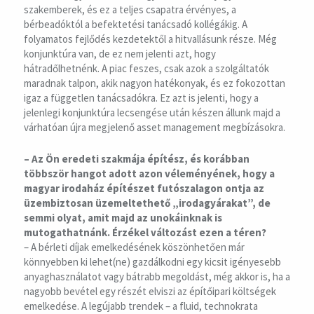
szakemberek, és ez a teljes csapatra érvényes, a
bérbeadóktól a befektetési tanácsadó kollégákig. A
folyamatos fejlődés kezdetektől a hitvallásunk része. Még
konjunktúra van, de ez nem jelenti azt, hogy
hátradőlhetnénk. A piac feszes, csak azok a szolgáltatók
maradnak talpon, akik nagyon hatékonyak, és ez fokozottan
igaz a független tanácsadókra. Ez azt is jelenti, hogy a
jelenlegi konjunktúra lecsengése után készen állunk majd a
várhatóan újra megjelenő asset management megbízásokra.
– Az Ön eredeti szakmája építész, és korábban
többször hangot adott azon véleményének, hogy a
magyar irodaház építészet futószalagon ontja az
üzembiztosan üzemeltethető „irodagyárakat”, de
semmi olyat, amit majd az unokáinknak is
mutogathatnánk. Érzékel változást ezen a téren?
– A bérleti díjak emelkedésének köszönhetően már
könnyebben ki lehet(ne) gazdálkodni egy kicsit igényesebb
anyaghasználatot vagy bátrabb megoldást, még akkor is, ha a
nagyobb bevétel egy részét elviszi az építőipari költségek
emelkedése. A legújabb trendek – a fluid, technokrata