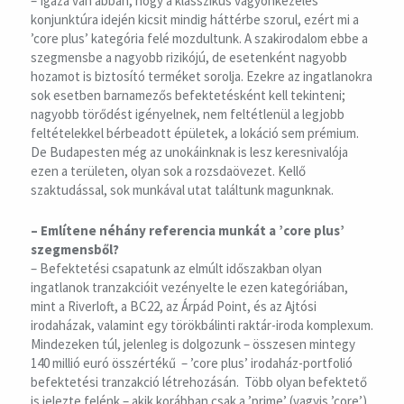
– Igaza van abban, hogy a klasszikus vagyonkezelés
konjunktúra idején kicsit mindig háttérbe szorul, ezért mi a
’core plus’ kategória felé mozdultunk. A szakirodalom ebbe a
szegmensbe a nagyobb rizikójú, de esetenként nagyobb
hozamot is biztosító terméket sorolja. Ezekre az ingatlanokra
sok esetben barnamezős befektetésként kell tekinteni;
nagyobb törődést igényelnek, nem feltétlenül a legjobb
feltételekkel bérbeadott épületek, a lokáció sem prémium.
De Budapesten még az unokáinknak is lesz keresnivalója
ezen a területen, olyan sok a rozsdaövezet. Kellő
szaktudással, sok munkával utat találtunk magunknak.
– Említene néhány referencia munkát a ’core plus’
szegmensből?
– Befektetési csapatunk az elmúlt időszakban olyan
ingatlanok tranzakcióit vezényelte le ezen kategóriában,
mint a Riverloft, a BC22, az Árpád Point, és az Ajtósi
irodaházak, valamint egy törökbálinti raktár-iroda komplexum.
Mindezeken túl, jelenleg is dolgozunk – összesen mintegy
140 millió euró összértékű – ’core plus’ irodaház-portfolió
befektetési tranzakció létrehozásán. Több olyan befektető
is jelezte felénk – akik korábban csak a ’prime’ (vagyis ’core’)