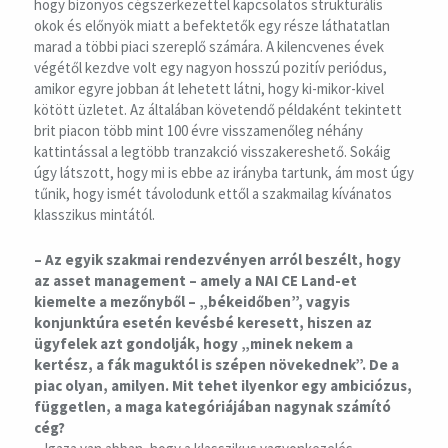
hogy bizonyos cégszerkezettel kapcsolatos strukturális
okok és előnyök miatt a befektetők egy része láthatatlan
marad a többi piaci szereplő számára. A kilencvenes évek
végétől kezdve volt egy nagyon hosszú pozitív periódus,
amikor egyre jobban át lehetett látni, hogy ki-mikor-kivel
kötött üzletet. Az általában követendő példaként tekintett
brit piacon több mint 100 évre visszamenőleg néhány
kattintással a legtöbb tranzakció visszakereshető. Sokáig
úgy látszott, hogy mi is ebbe az irányba tartunk, ám most úgy
tűnik, hogy ismét távolodunk ettől a szakmailag kívánatos
klasszikus mintától.
– Az egyik szakmai rendezvényen arról beszélt, hogy
az asset management – amely a NAI CE Land-et
kiemelte a mezőnyből – „békeidőben”, vagyis
konjunktúra esetén kevésbé keresett, hiszen az
ügyfelek azt gondolják, hogy „minek nekem a
kertész, a fák maguktól is szépen növekednek”. De a
piac olyan, amilyen. Mit tehet ilyenkor egy ambiciózus,
független, a maga kategóriájában nagynak számító
cég?