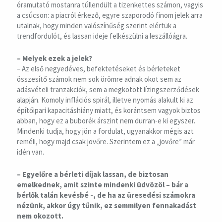
óramutató mostanra túllendült a tizenkettes számon, vagyis
a csúcson: a piacról érkező, egyre szaporodó finom jelek arra
utalnak, hogy minden valószínűség szerint elértük a
trendfordulót, és lassan ideje felkészülni a leszállóágra.
– Melyek ezek a jelek?
– Az első negyedéves, befektetéseket és bérleteket
összesítő számok nem sok örömre adnak okot sem az
adásvételi tranzakciók, sem a megkötött lízingszerződések
alapján. Komoly inflációs spirál, illetve nyomás alakult ki az
építőipari kapacitáshiány miatt, és korántsem vagyok biztos
abban, hogy ez a buborék árszint nem durran-e ki egyszer.
Mindenki tudja, hogy jön a fordulat, ugyanakkor mégis azt
reméli, hogy majd csak jövőre. Szerintem ez a „jövőre” már
idén van.
– Egyelőre a bérleti díjak lassan, de biztosan
emelkednek, amit szinte mindenki üdvözöl – bár a
bérlők talán kevésbé -, de ha az üresedési számokra
nézünk, akkor úgy tűnik, ez semmilyen fennakadást
nem okozott.