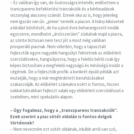
– Ez valóban így van, de óvatosságra intenék; említettem a
transzparens befektetési tranzakciók és a bérbeadások
viszonylag alacsony számát. Ennek oka az is, hogy jelenleg
nem igazán van ún. „prime’ termék a piacon. A hiány kiköveteli
a kínálat bővítését, de ha a jövő évre beharangozott irodák
egyszerre, mondhatni „árvízszerűen” zúdulnak majd a piacra,
az szinte biztosan nem tesz jót a most még valóban
prosperáló piacnak. Nem véletlen, hogy a tapasztalt
fejlesztők egyre nagyobb hangsúlyt fektetnek az előbérleti
szerződésekre, hangsúlyozva, hogy a felelős bérlő csak így
képes biztosítani a megfelelő nagyságú és minőségű irodát a
cégének. De a fejlesztők profik: a konkrét épülő példák azt
mutatják, hogy a már meghirdetett beruházásaikat
szakaszolják. Az előbérlet számukra ezért is fontos, hiszen
sokkal bátrabban fejleszt valaki egy előbérleti szerződéssel a
zsebében, mint spekulatív alapon.
– Úgy fogalmaz, hogy a „transzparens tranzakciók”.
Ezek szerint a piac sötét oldalán is fontos dolgok
történnek?
– Nem nevezném ezt sötét oldalnak, inkább arról van szó,