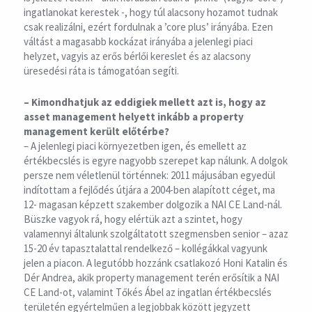
ingatlanokat kerestek -, hogy túl alacsony hozamot tudnak
csak realizálni, ezért fordulnak a ’core plus’ irányába. Ezen
váltást a magasabb kockázat irányába a jelenlegi piaci
helyzet, vagyis az erős bérlői kereslet és az alacsony
üresedési ráta is támogatóan segíti.
– Kimondhatjuk az eddigiek mellett azt is, hogy az
asset management helyett inkább a property
management került előtérbe?
– A jelenlegi piaci környezetben igen, és emellett az
értékbecslés is egyre nagyobb szerepet kap nálunk. A dolgok
persze nem véletlenül történnek: 2011 májusában egyedül
indítottam a fejlődés útjára a 2004-ben alapított céget, ma
12- magasan képzett szakember dolgozik a NAI CE Land-nál.
Büszke vagyok rá, hogy elértük azt a szintet, hogy
valamennyi általunk szolgáltatott szegmensben senior – azaz
15-20 év tapasztalattal rendelkező – kollégákkal vagyunk
jelen a piacon. A legutóbb hozzánk csatlakozó Honi Katalin és
Dér Andrea, akik property management terén erősítik a NAI
CE Land-ot, valamint Tőkés Ábel az ingatlan értékbecslés
területén egyértelműen a legjobbak között jegyzett