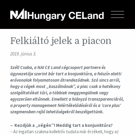
Felkiáltó jelek a piacon
2019. június 3.
Széll Csaba, a NAI CE Land cégcsoport partnere és
ügyvezetője szerint bár tart a konjunktúra, a felszín alatti
erővonalak folyamatosan átrendeződnek. Szó sincs arról,
hogy a cégek most „kaszálnának”, a piac csak a hatékony
szolgáltatókat tűri, a többiek meggyengülnek vagy
egyszerűen eltűnnek. Emellett a hiányzó transzparenciáról,
a property management felértékelődéséről és a ’core plus’
szegmensben rejlő lehetőségekről beszélgettünk.
– Kezdjük a „végén”! Meddig tart a konjunktúra?
– Az ingatlan szakma kollektív tudata már érzékeli, hogy az